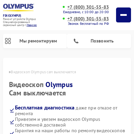
+7 (800) 301-55-83
Ежедневно, с 10:00 до 20:00
FIX-OLYMPUS
+7 (800) 301-55-83
Ремонт устройств Olympus
Специализированный
Звонок бесплатный по РФ
cервисный центр г.
Иваново
Мы ремонтируем
Позвонить
анове
Видеоскоп Olympus сам выключается
Видеоскоп
Olympus
Ремонт цифровых биноклей Olympus
Ремонт фотоаппаратов Olympus
Сам выключается
Бесплатная диагностика
даже при отказе от
ремонта
Привезем и увезем видеоскоп Olympus
собственной доставкой
Гарантия на наши работы по ремонту видеоскопов