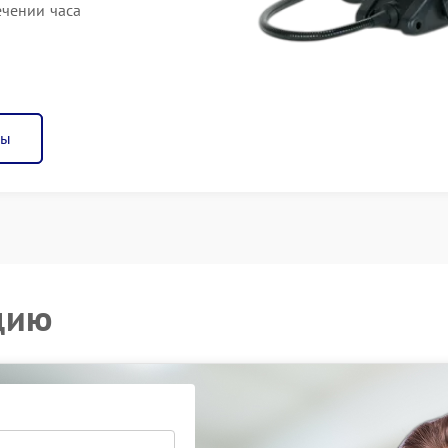
ечении часа
ны
цию