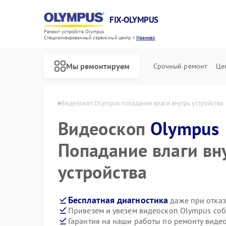
FIX-OLYMPUS
Ремонт устройств Olympus
Специализированный cервисный центр г.
Иваново
Мы ремонтируем
Срочный ремонт
Це
 Olympus в Иванове
Видеоскоп Olympus попадание влаги внутрь устройства
Видеоскоп
Olympus
Попадание влаги вн
Ремонт фотоаппаратов Olympus
Ремонт цифровых биноклей Olympus
устройства
Бесплатная диагностика
даже при отказ
Привезем и увезем видеоскоп Olympus соб
Гарантия на наши работы по ремонту вид