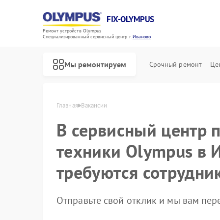
FIX-OLYMPUS
Ремонт устройств Olympus
Специализированный cервисный центр г.
Иваново
Мы ремонтируем
Срочный ремонт
Це
Главная
Вакансии
В сервисный центр 
техники Olympus в 
требуются сотрудни
Ремонт фотоаппаратов Olympus
Ремонт цифровых биноклей Olympus
Отправьте свой отклик и мы вам пе