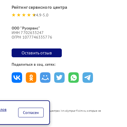
Рейтинг сервисного центра
4.9-5.0
ООО "Русервис"
ИНН 7702633247
ОГРН 1077746335776
Оставить отзыв
Поделиться в соц. сетях:
йлов
аются в неавторизованных сервисных центрах ivn.olympus-fixim.ru, которые не
Согласен
по ремонту техники указанных брендов.