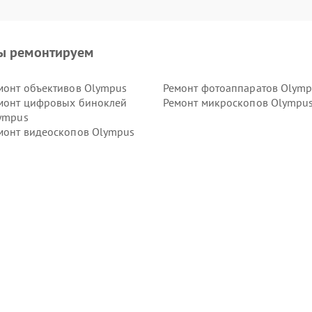
ы ремонтируем
монт объективов Olympus
Ремонт фотоаппаратов Olym
монт цифровых биноклей
Ремонт микроскопов Olympu
ympus
монт видеоскопов Olympus