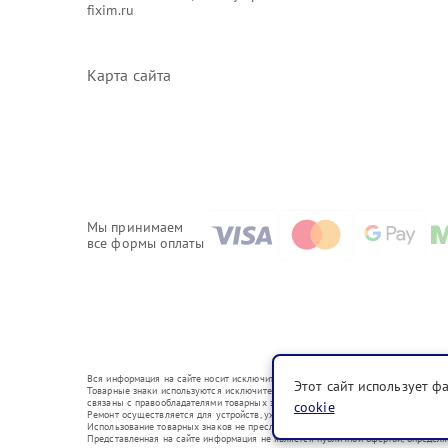
fixim.ru
Карта сайта
Мы принимаем
все формы оплаты
Вся информация на сайте носит исключительно справочный характер.
Этот сайт использует ф
Товарные знаки используются исключительно для описания устройств, в отношен
связаны с правообладателями товарных знаков или их официальными представи
cookie
Ремонт осуществляется для устройств, уже введенных в гражданский оборот в с
Использование товарных знаков не преследует цели индивидуализации услуг ил
Представленная на сайте информация не является публичной офертой, определ