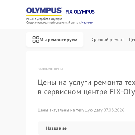
FIX-OLYMPUS
Ремонт устройств Olympus
Специализированный cервисный центр г.
Иваново
Мы ремонтируем
Срочный ремонт
Це
главная
цены
Цены на услуги ремонта те
в сервисном центре FIX-Ol
Ремонт фотоаппаратов Olympus
Ремонт цифровых биноклей Olympus
Цены актуальны на текущую дату 07.08.2026
Название