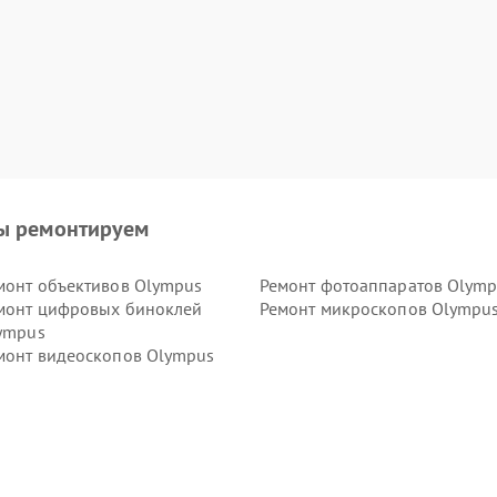
ы ремонтируем
монт объективов Olympus
Ремонт фотоаппаратов Olym
монт цифровых биноклей
Ремонт микроскопов Olympu
ympus
монт видеоскопов Olympus