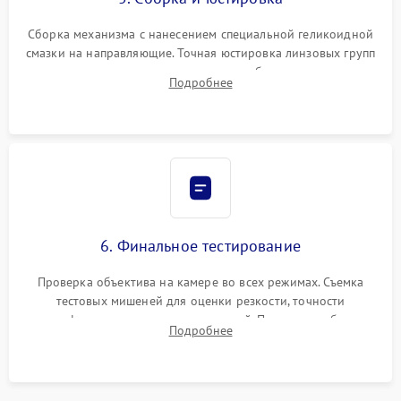
Сборка механизма с нанесением специальной геликоидной
смазки на направляющие. Точная юстировка линзовых групп
программным или механическим способом для устранения
Подробнее
бэк
6. Финальное тестирование
Проверка объектива на камере во всех режимах. Съемка
тестовых мишеней для оценки резкости, точности
автофокуса и отсутствия искажений. Проверка работы
Подробнее
диафрагмы на закрытых значениях и тестирование
оптической стабилизации.