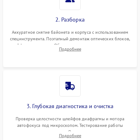
2. Разборка
Аккуратное снятие байонета и корпуса с использованием
специнструмента. Поэтапный демонтаж оптических блоков,
шлейфов и приводов. Обязательная маркировка положения
Подробнее
линзовых групп для сохранения заводской центровки при
сборке.
3. Глубокая диагностика и очистка
Проверка целостности шлейфов диафрагмы и мотора
автофокуса под микроскопом. Тестирование работы
электромагнитного привода. Очистка оптических элементов
Подробнее
от пыли, следов влаги и грибка спецрастворами без