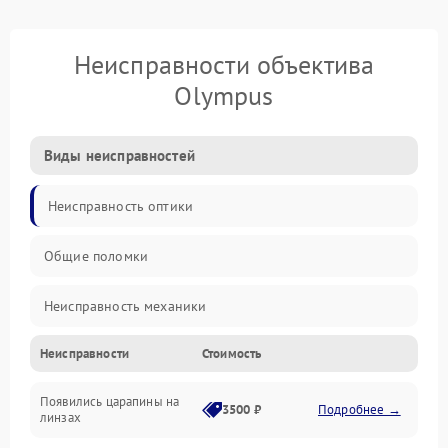
Неисправности объектива
Olympus
Виды неисправностей
Неисправность оптики
Общие поломки
Неисправность механики
Неисправности
Стоимость
Неисправность электроники (если объектив с мотором/
стабилизатором)
Появились царапины на
3500 ₽
Подробнее →
линзах
Прочие неисправности