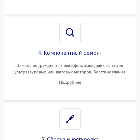
повреждения просветления.
4. Компонентный ремонт
Замена поврежденных шлейфов, вышедших из строя
ультразвуковых или шаговых моторов. Восстановление
геометрии направляющих при заклинивании зума. Замена
Подробнее
неисправного блока диафрагмы, датчиков положения или
поврежденных линз.
5. Сборка и юстировка