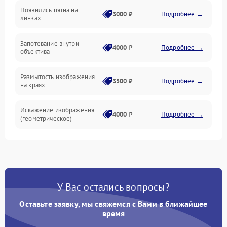
Появились пятна на
3000 ₽
Подробнее →
линзах
Запотевание внутри
4000 ₽
Подробнее →
объектива
Размытость изображения
3500 ₽
Подробнее →
на краях
Искажение изображения
4000 ₽
Подробнее →
(геометрическое)
Появление бликов или
3500 ₽
Подробнее →
ореолов
Проблемы с резкостью
У Вас остались вопросы?
при всех фокусных
4500 ₽
Подробнее →
расстояниях
Оставьте заявку, мы свяжемся с Вами в ближайшее
время