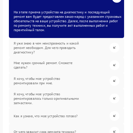
На этапе приема устройства на диагностику и последующий
ремонт вам будет предоставлен заказ-наряд с указанием страховых
обязательств на ваше устройство. Далее, после выполнения работ
по ремонту техники, вы получите акт выполненных работ и
гарантийный талон.
Я уже знаю в чем неисправность и какой
ремонт необходим. Для чего проводить
диагностику?
Мне нужен срочный ремонт. Сможете
сделать?
Я хочу, чтобы мое устройство
ремонтировали при мне.
Я хочу, чтобы мое устройство
ремонтировалось только оригинальными
запчастями.
Как я узнаю, что мое устройство готово?
От чего зависит срок ремонта техники?