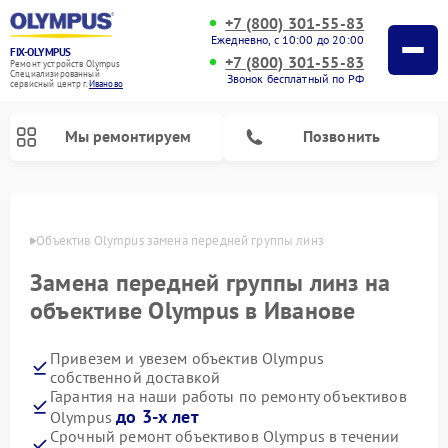
+7 (800) 301-55-83
Ежедневно, с 10:00 до 20:00
FIX-OLYMPUS
+7 (800) 301-55-83
Ремонт устройств Olympus
Специализированный
Звонок бесплатный по РФ
cервисный центр г.
Иваново
Мы ремонтируем
Позвонить
анове
Объектив Olympus замена передней группы линз
Замена передней группы линз на
Ремонт фотоаппаратов Olympus
Ремонт цифровых биноклей Olympus
объективе Olympus в Иванове
Привезем и увезем объектив Olympus
собственной доставкой
Гарантия на наши работы по ремонту объективов
до 3-х лет
Olympus
Срочный ремонт объективов Olympus в течении