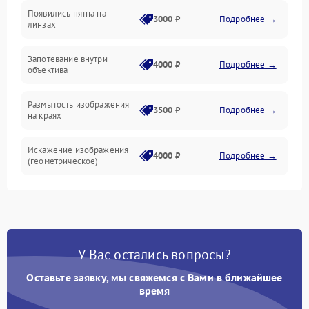
Появились пятна на
3000 ₽
Подробнее →
линзах
Запотевание внутри
4000 ₽
Подробнее →
объектива
Размытость изображения
3500 ₽
Подробнее →
на краях
Искажение изображения
4000 ₽
Подробнее →
(геометрическое)
Появление бликов или
3500 ₽
Подробнее →
ореолов
Проблемы с резкостью
У Вас остались вопросы?
при всех фокусных
4500 ₽
Подробнее →
расстояниях
Оставьте заявку, мы свяжемся с Вами в ближайшее
время