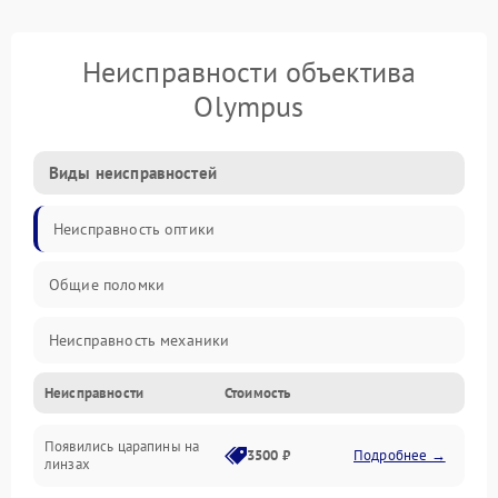
Неисправности объектива
Olympus
Виды неисправностей
Неисправность оптики
Общие поломки
Неисправность механики
Неисправности
Стоимость
Неисправность электроники (если объектив с мотором/
стабилизатором)
Появились царапины на
3500 ₽
Подробнее →
линзах
Прочие неисправности