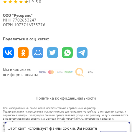
4.9-5.0
ООО "Русервис"
ИНН 7702633247
ОГРН 1077746335776
Поделиться в соц. сетях:
Мы принимаем
все формы оплаты
Политика конфиденциальности
Вся информация на сайте носит исключительно справочный характер.
Товарные знаки используются исключительно для описания устройств, в отношении которых
сервисные центры ivn.olympus-fixim.ru предоставляют услуги по ремонту. Услуги оказываются
в неавторизованных сервисных центрах ivn.olympus-fixim.ru, которые не связаны с
правообладателями товарных знаков или их официальными представителями.
Ремонт осуществляется для устройств, уже введенных в гражданский оборот в соответствии
Этот сайт использует файлы cookie. Вы можете
со статьей 1487 ГК РФ.