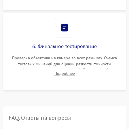
6. Финальное тестирование
Проверка объектива на камере во всех режимах. Съемка
тестовых мишеней для оценки резкости, точности
автофокуса и отсутствия искажений. Проверка работы
Подробнее
диафрагмы на закрытых значениях и тестирование
оптической стабилизации.
FAQ. Ответы на вопросы