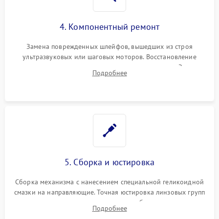
4. Компонентный ремонт
Замена поврежденных шлейфов, вышедших из строя
ультразвуковых или шаговых моторов. Восстановление
геометрии направляющих при заклинивании зума. Замена
Подробнее
неисправного блока диафрагмы, датчиков положения или
поврежденных линз.
5. Сборка и юстировка
Сборка механизма с нанесением специальной геликоидной
смазки на направляющие. Точная юстировка линзовых групп
программным или механическим способом для устранения
Подробнее
бэк