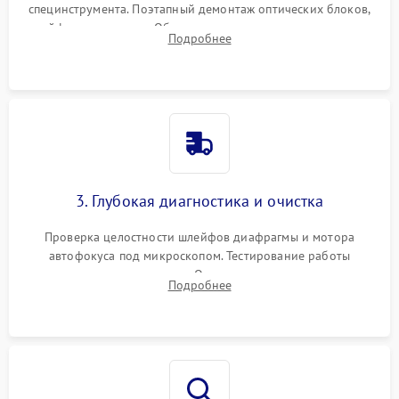
специнструмента. Поэтапный демонтаж оптических блоков,
шлейфов и приводов. Обязательная маркировка положения
Подробнее
линзовых групп для сохранения заводской центровки при
сборке.
3. Глубокая диагностика и очистка
Проверка целостности шлейфов диафрагмы и мотора
автофокуса под микроскопом. Тестирование работы
электромагнитного привода. Очистка оптических элементов
Подробнее
от пыли, следов влаги и грибка спецрастворами без
повреждения просветления.