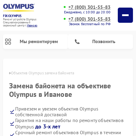
+7 (800) 301-55-83
Ежедневно, с 10:00 до 20:00
FIX-OLYMPUS
+7 (800) 301-55-83
Ремонт устройств Olympus
Специализированный
Звонок бесплатный по РФ
cервисный центр г.
Иваново
Мы ремонтируем
Позвонить
анове
Объектив Olympus замена байонета
Замена байонета на объективе
Ремонт фотоаппаратов Olympus
Ремонт цифровых биноклей Olympus
Olympus в Иванове
Привезем и увезем объектив Olympus
собственной доставкой
Гарантия на наши работы по ремонту объективов
до 3-х лет
Olympus
Срочный ремонт объективов Olympus в течении