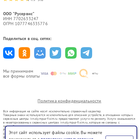
ООО "Русервис"
ИНН 7702633247
ОГРН 1077746335776
Поделиться в соц. сетях:
Мы принимаем
все формы оплаты
Политика конфиденциальности
Вся информация на сайте носит исключительно справочный характер.
Товарные знаки используются исключительно для описания устройств, в отношении которых
сервисные центры ivn.olympus-fixim.ru предоставляют услуги по ремонту. Услуги оказываются
в неавторизованных сервисных центрах ivn.olympus-fixim.ru, которые не связаны с
правообладателями товарных знаков или их официальными представителями.
Ремонт осуществляется для устройств, уже введенных в гражданский оборот в соответствии
Этот сайт использует файлы cookie. Вы можете
со статьей 1487 ГК РФ.
Использование товарных знаков не преследует цели индивидуализации услуг или введения