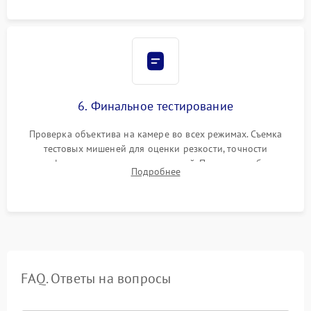
6. Финальное тестирование
Проверка объектива на камере во всех режимах. Съемка
тестовых мишеней для оценки резкости, точности
автофокуса и отсутствия искажений. Проверка работы
Подробнее
диафрагмы на закрытых значениях и тестирование
оптической стабилизации.
FAQ. Ответы на вопросы