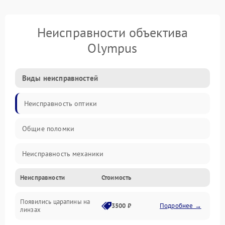
Неисправности объектива
Olympus
Виды неисправностей
Неисправность оптики
Общие поломки
Неисправность механики
Неисправности
Стоимость
Неисправность электроники (если объектив с мотором/
стабилизатором)
Появились царапины на
3500 ₽
Подробнее →
линзах
Прочие неисправности