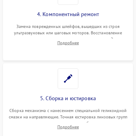
4. Компонентный ремонт
Замена поврежденных шлейфов, вышедших из строя
ультразвуковых или шаговых моторов. Восстановление
геометрии направляющих при заклинивании зума. Замена
Подробнее
неисправного блока диафрагмы, датчиков положения или
поврежденных линз.
5. Сборка и юстировка
Сборка механизма с нанесением специальной геликоидной
смазки на направляющие. Точная юстировка линзовых групп
программным или механическим способом для устранения
Подробнее
бэк