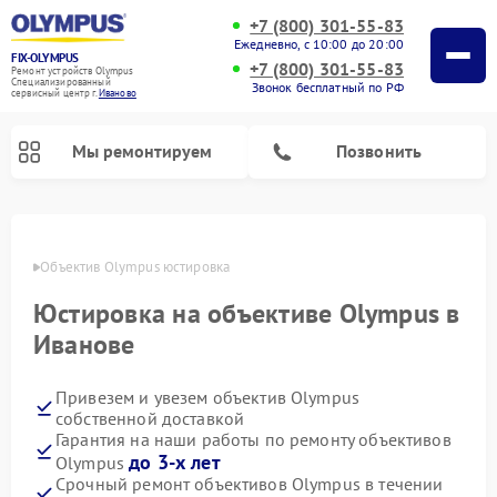
+7 (800) 301-55-83
Ежедневно, с 10:00 до 20:00
FIX-OLYMPUS
+7 (800) 301-55-83
Ремонт устройств Olympus
Специализированный
Звонок бесплатный по РФ
cервисный центр г.
Иваново
Мы ремонтируем
Позвонить
анове
Объектив Olympus юстировка
Юстировка на объективе Olympus в
Ремонт фотоаппаратов Olympus
Ремонт цифровых биноклей Olympus
Иванове
Привезем и увезем объектив Olympus
собственной доставкой
Гарантия на наши работы по ремонту объективов
до 3-х лет
Olympus
Срочный ремонт объективов Olympus в течении