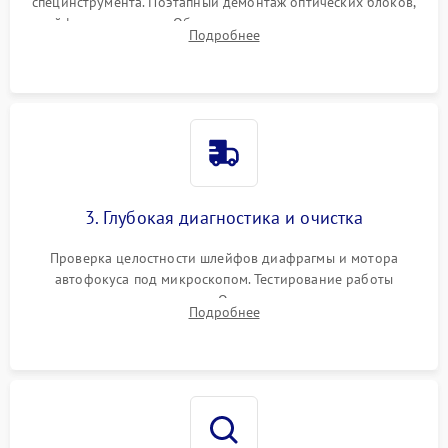
специнструмента. Поэтапный демонтаж оптических блоков,
шлейфов и приводов. Обязательная маркировка положения
Подробнее
линзовых групп для сохранения заводской центровки при
сборке.
3. Глубокая диагностика и очистка
Проверка целостности шлейфов диафрагмы и мотора
автофокуса под микроскопом. Тестирование работы
электромагнитного привода. Очистка оптических элементов
Подробнее
от пыли, следов влаги и грибка спецрастворами без
повреждения просветления.