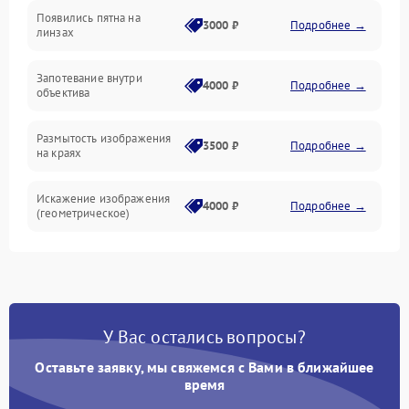
Появились пятна на
3000 ₽
Подробнее →
линзах
Запотевание внутри
4000 ₽
Подробнее →
объектива
Размытость изображения
3500 ₽
Подробнее →
на краях
Искажение изображения
4000 ₽
Подробнее →
(геометрическое)
Появление бликов или
3500 ₽
Подробнее →
ореолов
Проблемы с резкостью
У Вас остались вопросы?
при всех фокусных
4500 ₽
Подробнее →
расстояниях
Оставьте заявку, мы свяжемся с Вами в ближайшее
время