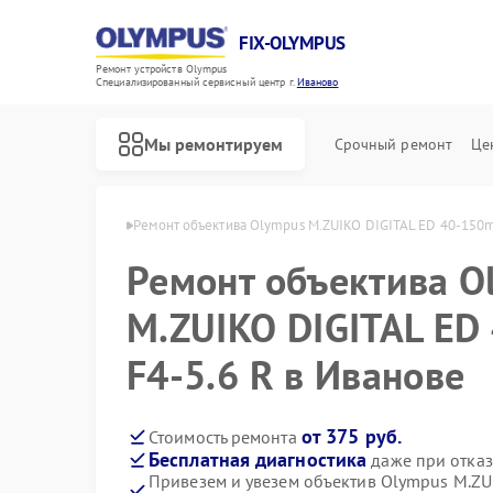
FIX-OLYMPUS
Ремонт устройств Olympus
Специализированный cервисный центр г.
Иваново
Мы ремонтируем
Срочный ремонт
Це
в Olympus в Иванове
Ремонт объектива Olympus M.ZUIKO DIGITAL ED 40-150m
Ремонт объектива O
M.ZUIKO DIGITAL E
Ремонт фотоаппаратов Olympus
Ремонт цифровых биноклей Olympus
F4-5.6 R в Иванове
от 375 руб.
Стоимость ремонта
Бесплатная диагностика
даже при отказ
Привезем и увезем объектив Olympus M.ZU