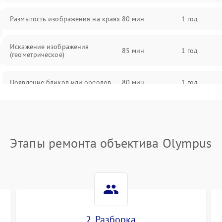
Размытость изображения на краях
80 мин
1 год
Искажение изображения
85 мин
1 год
(геометрическое)
Появление бликов или ореолов
80 мин
1 год
Проблемы с резкостью при всех
85 мин
1 год
фокусных расстояниях
Этапы ремонта объектива Olympus
2. Разборка