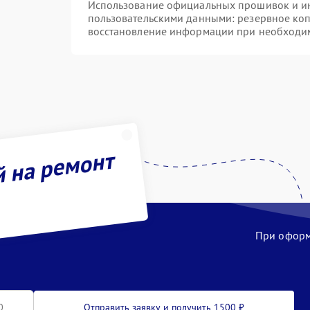
Использование официальных прошивок и инс
пользовательскими данными: резервное ко
восстановление информации при необходи
й на ремонт
При оформл
Отправить заявку и получить 1500 ₽