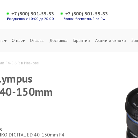
+7 (800) 301-55-83
+7 (800) 301-55-83
Ежедневно, с 10:00 до 20:00
Звонок бесплатный по РФ
ны
О нас
Отзывы
Доставка
Гарантии
Акции и скидки
Зая
m F4-5.6 R в Иванове
lympus
D 40-150mm
е
IKO DIGITAL ED 40-150mm F4-