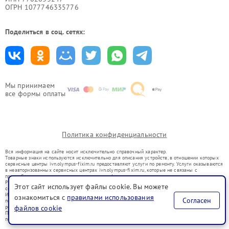
ОГРН 1077746335776
Поделиться в соц. сетях:
Мы принимаем
все формы оплаты
Политика конфиденциальности
Вся информация на сайте носит исключительно справочный характер.
Товарные знаки используются исключительно для описания устройств, в отношении которых
сервисные центры ivn.olympus-fixim.ru предоставляют услуги по ремонту. Услуги оказываются
в неавторизованных сервисных центрах ivn.olympus-fixim.ru, которые не связаны с
правообладателями товарных знаков или их официальными представителями.
Ремонт осуществляется для устройств, уже введенных в гражданский оборот в соответствии
Этот сайт использует файлы cookie. Вы можете
со статьей 1487 ГК РФ.
Использование товарных знаков не преследует цели индивидуализации услуг или введения
ознакомиться с
правилами использования
Согласен
потребителей в заблуждение, а служит для информирования о предоставляемых услугах по
ремонту техники указанных брендов.
файлов cookie
Представленная на сайте информация не является публичной офертой, определяемой
положениями Статьи 437(2) Гражданского кодекса РФ