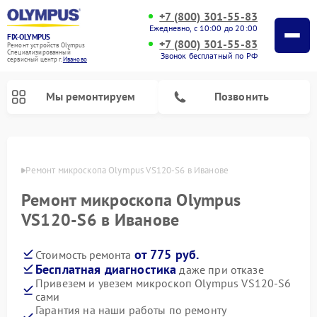
+7 (800) 301-55-83
Ежедневно, с 10:00 до 20:00
FIX-OLYMPUS
+7 (800) 301-55-83
Ремонт устройств Olympus
Специализированный
Звонок бесплатный по РФ
cервисный центр г.
Иваново
Мы ремонтируем
Позвонить
анове
Ремонт микроскопа Olympus VS120-S6 в Иванове
Ремонт микроскопа Olympus
Ремонт цифровых биноклей Olympus
Ремонт фотоаппаратов Olympus
VS120-S6 в Иванове
от 775 руб.
Стоимость ремонта
Бесплатная диагностика
даже при отказе
Привезем и увезем микроскоп Olympus VS120-S6
сами
Гарантия на наши работы по ремонту