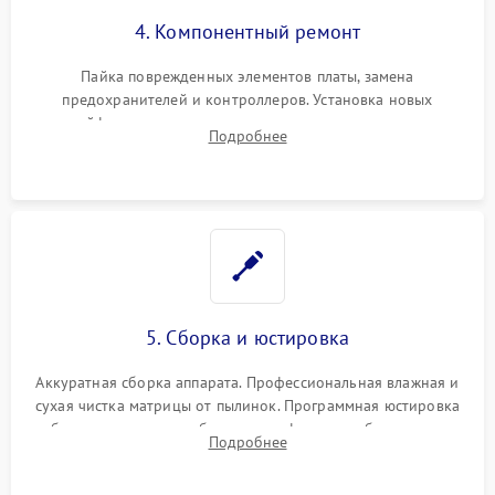
4. Компонентный ремонт
Пайка поврежденных элементов платы, замена
предохранителей и контроллеров. Установка новых
шлейфов, дисплея, механизма затвора или двигателя
Подробнее
автофокуса. Восстановление геометрии тубуса объектива
при заклинивании.
5. Сборка и юстировка
Аккуратная сборка аппарата. Профессиональная влажная и
сухая чистка матрицы от пылинок. Программная юстировка
рабочего отрезка, калибровка автофокуса, стабилизатора и
Подробнее
экспозамера с помощью сервисного ПО.