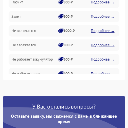
Глючит
500 ₽
Подробнее →
Матрица и оптика
Залит
600 ₽
Подробнее →
Питание и питание цепей
Не включается
1000 ₽
Подробнее →
Проблемы с картами памяти
Не заряжается
500 ₽
Подробнее →
Объективы
Не работает аккумулятор
500 ₽
Подробнее →
Программные сбои
Не работает порт
400 ₽
Подробнее →
Коммуникации и интерфейсы
Сломана матрица
800 ₽
Подробнее →
У Вас остались вопросы?
Оставьте заявку, мы свяжемся с Вами в ближайшее
время