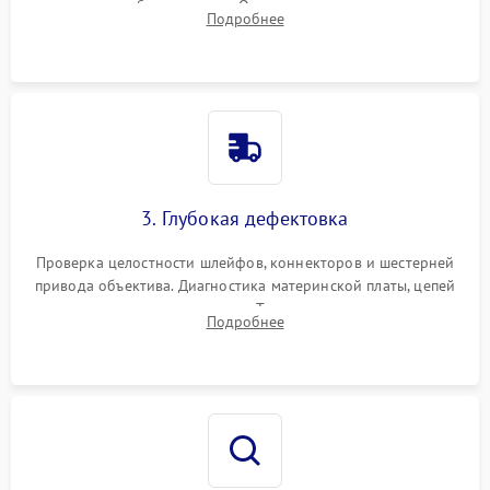
вспышки для безопасности. Очистка внутренних узлов от
Подробнее
пыли, песка и следов влаги с помощью спецсредств.
3. Глубокая дефектовка
Проверка целостности шлейфов, коннекторов и шестерней
привода объектива. Диагностика материнской платы, цепей
питания и картоприемника. Тестирование механизма
Подробнее
затвора и блока внутрикамерной стабилизации.