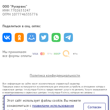
ООО "Русервис"
ИНН 7702633247
ОГРН 1077746335776
Поделиться в соц. сетях:
Мы принимаем
все формы оплаты
Политика конфиденциальности
Вся информация на сайте носит исключительно справочный характер.
Товарные знаки используются исключительно для описания устройств, в отношении которых
сервисные центры ivn.olympus-fixim.ru предоставляют услуги по ремонту. Услуги оказываются
в неавторизованных сервисных центрах ivn.olympus-fixim.ru, которые не связаны с
правообладателями товарных знаков или их официальными представителями.
Ремонт осуществляется для устройств, уже введенных в гражданский оборот в соответствии
Этот сайт использует файлы cookie. Вы можете
со статьей 1487 ГК РФ.
Использование товарных знаков не преследует цели индивидуализации услуг или введения
ознакомиться с
правилами использования
Согласен
потребителей в заблуждение, а служит для информирования о предоставляемых услугах по