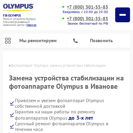
+7 (800) 301-55-83
Ежедневно, с 10:00 до 20:00
FIX-OLYMPUS
+7 (800) 301-55-83
Ремонт устройств Olympus
Специализированный
Звонок бесплатный по РФ
cервисный центр г.
Иваново
Мы ремонтируем
Позвонить
анове
Фотоаппарат Olympus замена устройства стабилизации
Замена устройства стабилизации на
фотоаппарате Olympus в Иванове
Ремонт цифровых биноклей Olympus
Привезем и увезем фотоаппарат Olympus
собственной доставкой
Гарантия на наши работы по ремонту
до 3-х лет
фотоаппаратов Olympus
Срочный ремонт фотоаппаратов Olympus в
течении часа