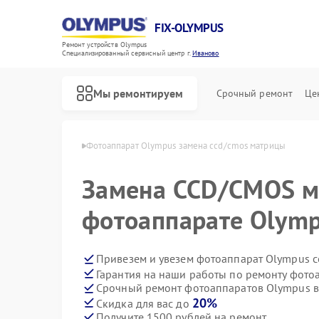
FIX-OLYMPUS
Ремонт устройств Olympus
Специализированный cервисный центр г.
Иваново
Мы ремонтируем
Срочный ремонт
Це
 Olympus в Иванове
Фотоаппарат Olympus замена ccd/cmos матрицы
Замена CCD/CMOS м
фотоаппарате Olymp
Ремонт цифровых биноклей Olympus
Привезем и увезем фотоаппарат Olympus с
Гарантия на наши работы по ремонту фот
Срочный ремонт фотоаппаратов Olympus в
20%
Скидка для вас до
Получите 1500 рублей на ремонт