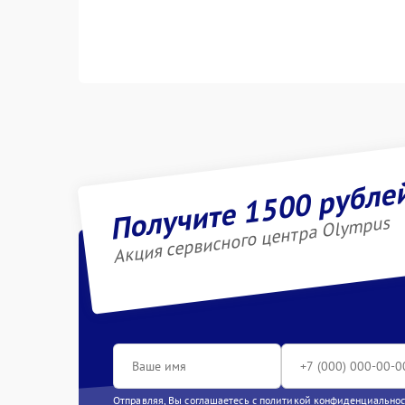
Получите 1500 рубле
Акция сервисного центра Olympus
Отправляя, Вы соглашаетесь с
политикой конфиденциально