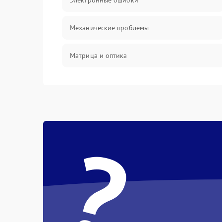
Электронные ошибки
Механические проблемы
Матрица и оптика
Питание и питание цепей
Проблемы с картами памяти
?
Объективы
Программные сбои
Коммуникации и интерфейсы