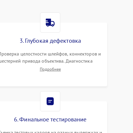
3. Глубокая дефектовка
Проверка целостности шлейфов, коннекторов и
шестерней привода объектива. Диагностика
материнской платы, цепей питания и
Подробнее
картоприемника. Тестирование механизма
затвора и блока внутрикамерной стабилизации.
6. Финальное тестирование
Съемка тестовых кадров на разных выдержках и