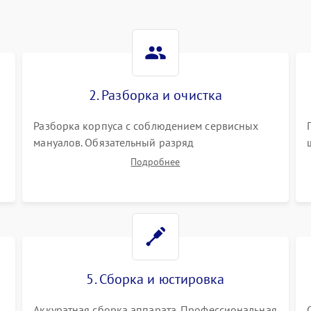
2. Разборка и очистка
Разборка корпуса с соблюдением сервисных
мануалов. Обязательный разряд
высоковольтного конденсатора вспышки для
Подробнее
безопасности. Очистка внутренних узлов от
пыли, песка и следов влаги с помощью
спецсредств.
5. Сборка и юстировка
Аккуратная сборка аппарата. Профессиональная