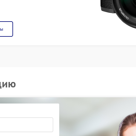
ны
цию