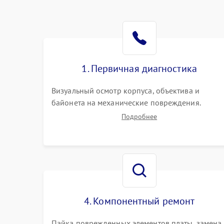
1. Первичная диагностика
Визуальный осмотр корпуса, объектива и
байонета на механические повреждения.
Проверка реакции на включение, считывание
Подробнее
кодов ошибок. Оценка состояния матрицы и
затвора, проверка работы автофокуса и
вспышки.
4. Компонентный ремонт
Пайка поврежденных элементов платы, замена