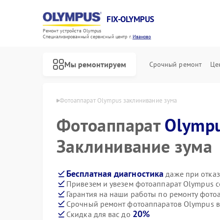
FIX-OLYMPUS
Ремонт устройств Olympus
Специализированный cервисный центр г.
Иваново
Мы ремонтируем
Срочный ремонт
Це
 Olympus в Иванове
Фотоаппарат Olympus заклинивание зума
Фотоаппарат
Olymp
Заклинивание зума
Ремонт цифровых биноклей Olympus
Бесплатная диагностика
даже при отказ
Привезем и увезем фотоаппарат Olympus с
Гарантия на наши работы по ремонту фот
Срочный ремонт фотоаппаратов Olympus в
20%
Скидка для вас до