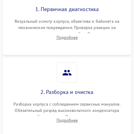
1. Первичная диагностика
Визуальный осмотр корпуса, объектива и байонета на
механические повреждения. Проверка реакции на
включение, считывание кодов ошибок. Оценка состояния
Подробнее
матрицы и затвора, проверка работы автофокуса и вспышки.
2. Разборка и очистка
Разборка корпуса с соблюдением сервисных мануалов.
Обязательный разряд высоковольтного конденсатора
вспышки для безопасности. Очистка внутренних узлов от
Подробнее
пыли, песка и следов влаги с помощью спецсредств.