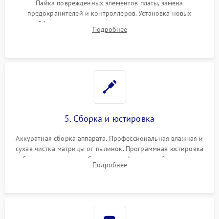
Пайка поврежденных элементов платы, замена
предохранителей и контроллеров. Установка новых
шлейфов, дисплея, механизма затвора или двигателя
Подробнее
автофокуса. Восстановление геометрии тубуса объектива
при заклинивании.
5. Сборка и юстировка
Аккуратная сборка аппарата. Профессиональная влажная и
сухая чистка матрицы от пылинок. Программная юстировка
рабочего отрезка, калибровка автофокуса, стабилизатора и
Подробнее
экспозамера с помощью сервисного ПО.