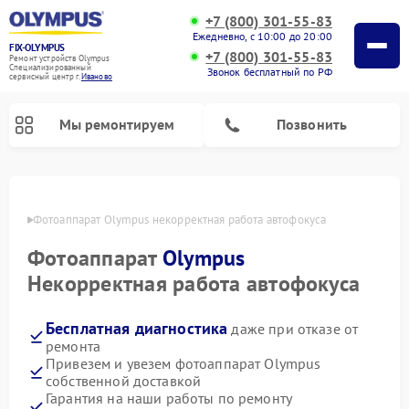
+7 (800) 301-55-83
Ежедневно, с 10:00 до 20:00
FIX-OLYMPUS
+7 (800) 301-55-83
Ремонт устройств Olympus
Специализированный
Звонок бесплатный по РФ
cервисный центр г.
Иваново
Мы ремонтируем
Позвонить
анове
Фотоаппарат Olympus некорректная работа автофокуса
Фотоаппарат
Olympus
Ремонт цифровых биноклей Olympus
Некорректная работа автофокуса
Бесплатная диагностика
даже при отказе от
ремонта
Привезем и увезем фотоаппарат Olympus
собственной доставкой
Гарантия на наши работы по ремонту