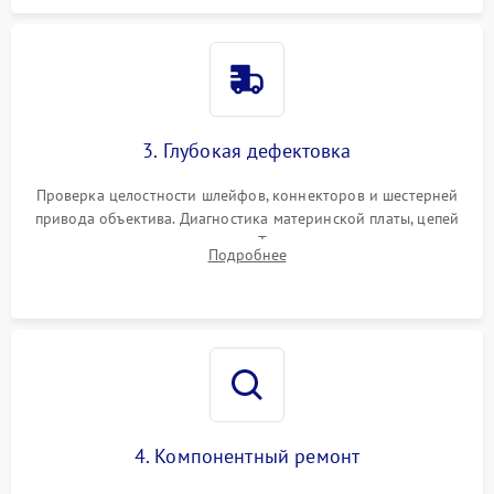
3. Глубокая дефектовка
Проверка целостности шлейфов, коннекторов и шестерней
привода объектива. Диагностика материнской платы, цепей
питания и картоприемника. Тестирование механизма
Подробнее
затвора и блока внутрикамерной стабилизации.
4. Компонентный ремонт