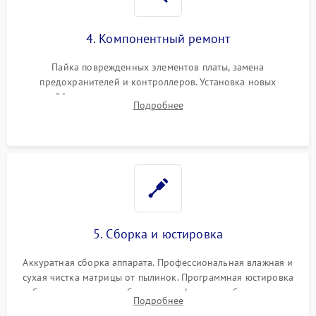
4. Компонентный ремонт
Пайка поврежденных элементов платы, замена
предохранителей и контроллеров. Установка новых
шлейфов, дисплея, механизма затвора или двигателя
Подробнее
автофокуса. Восстановление геометрии тубуса объектива
при заклинивании.
5. Сборка и юстировка
Аккуратная сборка аппарата. Профессиональная влажная и
сухая чистка матрицы от пылинок. Программная юстировка
рабочего отрезка, калибровка автофокуса, стабилизатора и
Подробнее
экспозамера с помощью сервисного ПО.