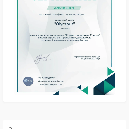
Процесс устранения неполадки
После диагностики специалисты приступают к
работе. Процедура может включать следующие
этапы:
Аккуратная разборка корпуса для доступа к
электронной плате.
Замена неисправного разъема или микросхемы на
оригинальные запчасти.
Тестирование функционала после сборки аппарата.
Надежный сервис Olympus гарантирует, что все
работы выполняются с учетом спецификаций
производителя. Это обеспечивает долговременный
результат.
Где выполнить работы
Для решения подобных задач рекомендуем
обращаться в официальный сервисный центр
Olympus. Преимущества такого вывода очевидны:
наличие оригинальных деталей, специальное