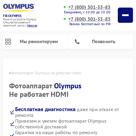
+7 (800) 301-55-83
Ежедневно, с 10:00 до 20:00
FIX-OLYMPUS
+7 (800) 301-55-83
Ремонт устройств Olympus
Специализированный
Звонок бесплатный по РФ
cервисный центр г.
Иваново
Мы ремонтируем
Позвонить
анове
Фотоаппарат Olympus не работает hdmi
Фотоаппарат
Olympus
Ремонт цифровых биноклей Olympus
Не работает HDMI
Бесплатная диагностика
даже при отказе от
ремонта
Привезем и увезем фотоаппарат Olympus
собственной доставкой
Гарантия на наши работы по ремонту