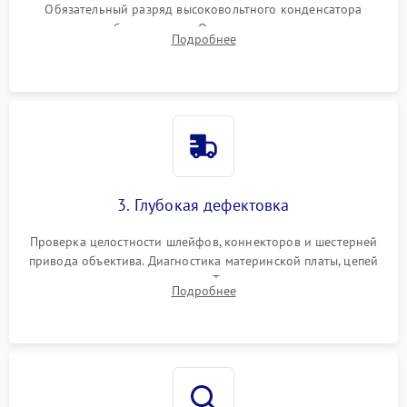
Обязательный разряд высоковольтного конденсатора
вспышки для безопасности. Очистка внутренних узлов от
Подробнее
пыли, песка и следов влаги с помощью спецсредств.
3. Глубокая дефектовка
Проверка целостности шлейфов, коннекторов и шестерней
привода объектива. Диагностика материнской платы, цепей
питания и картоприемника. Тестирование механизма
Подробнее
затвора и блока внутрикамерной стабилизации.