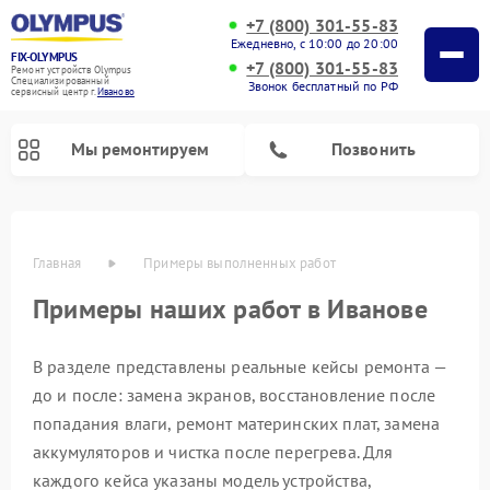
+7 (800) 301-55-83
Ежедневно, с 10:00 до 20:00
FIX-OLYMPUS
+7 (800) 301-55-83
Ремонт устройств Olympus
Специализированный
Звонок бесплатный по РФ
cервисный центр г.
Иваново
Мы ремонтируем
Позвонить
Главная
Примеры выполненных работ
Примеры наших работ в Иванове
В разделе представлены реальные кейсы ремонта —
Ремонт цифровых биноклей Olympus
Ремонт фотоаппаратов Olympus
до и после: замена экранов, восстановление после
попадания влаги, ремонт материнских плат, замена
аккумуляторов и чистка после перегрева. Для
каждого кейса указаны модель устройства,