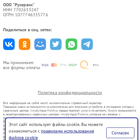
ООО "Русервис"
ИНН 7702633247
ОГРН 1077746335776
Поделиться в соц. сетях:
Мы принимаем
все формы оплаты
Политика конфиденциальности
Вся информация на сайте носит исключительно справочный характер.
Товарные знаки используются исключительно для описания устройств, в отношении которых
сервисные центры ivn.olympus-fixim.ru предоставляют услуги по ремонту. Услуги оказываются
в неавторизованных сервисных центрах ivn.olympus-fixim.ru, которые не связаны с
правообладателями товарных знаков или их официальными представителями.
Ремонт осуществляется для устройств, уже введенных в гражданский оборот в соответствии
Этот сайт использует файлы cookie. Вы можете
со статьей 1487 ГК РФ.
Использование товарных знаков не преследует цели индивидуализации услуг или введения
ознакомиться с
правилами использования
Согласен
потребителей в заблуждение, а служит для информирования о предоставляемых услугах по
ремонту техники указанных брендов.
файлов cookie