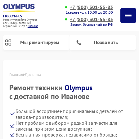
+7 (800) 301-55-83
Ежедневно, с 10:00 до 20:00
FIX-OLYMPUS
+7 (800) 301-55-83
Ремонт устройств Olympus
Специализированный
Звонок бесплатный по РФ
cервисный центр г.
Иваново
Мы ремонтируем
Позвонить
Главная
Доставка
Ремонт техники
Olympus
с доставкой по Иванове
Ремонт цифровых биноклей Olympus
Ремонт фотоаппаратов Olympus
Большой ассортимент оригинальных деталей от
завода-производителя;
Нет проблем с выбором редкой запчасти для
замены, при этом цена доступная;
Бесплатная проверка, независимо от брэнда;