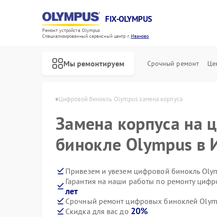
FIX-OLYMPUS
Ремонт устройств Olympus
Специализированный cервисный центр г.
Иваново
Мы ремонтируем
Срочный ремонт
Це
 Olympus в Иванове
Цифровой бинокль Olympus замена корпуса
Замена корпуса на 
бинокле Olympus в 
Ремонт фотоаппаратов Olympus
Привезем и увезем цифровой бинокль Oly
Гарантия на наши работы по ремонту циф
лет
Срочный ремонт цифровых биноклей Olymp
20%
Скидка для вас до