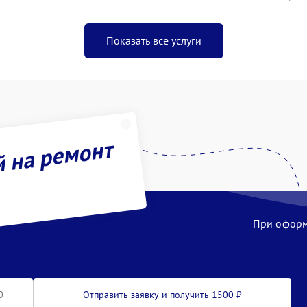
Показать все услуги
й на ремонт
При оформл
Отправить заявку и получить 1500 ₽