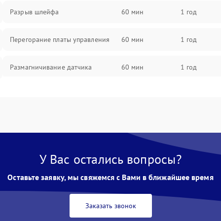
Разрыв шлейфа
60 мин
1 год
Перегорание платы управления
60 мин
1 год
Размагничивание датчика
60 мин
1 год
Поломка инфракрасного датчика
60 мин
1 год
Неправильная передача цветов
60 мин
1 год
дисплея
У Вас остались вопросы?
Разрядка аккумулятора за коркое
60 мин
1 год
время
Оставьте заявку, мы свяжемся с Вами в ближайшее время
Перегрев устройства
60 мин
1 год
Заказать звонок