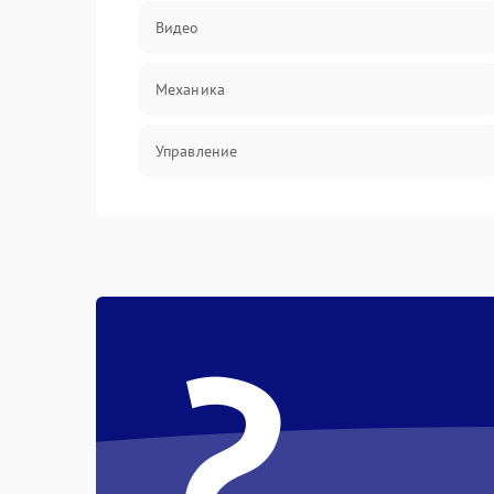
Видео
Механика
Управление
Электропитание
Корпус/Герметичность
?
Электроника/Механические
Электроника/Оптика