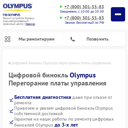
+7 (800) 301-55-83
Ежедневно, с 10:00 до 20:00
FIX-OLYMPUS
+7 (800) 301-55-83
Ремонт устройств Olympus
Специализированный
Звонок бесплатный по РФ
cервисный центр г.
Иваново
Мы ремонтируем
Позвонить
анове
Цифровой бинокль Olympus перегорание платы управления
Цифровой бинокль
Olympus
Перегорание платы управления
Ремонт фотоаппаратов Olympus
Бесплатная диагностика
даже при отказе от
ремонта
Привезем и увезем цифровой бинокль Olympus
собственной доставкой
Гарантия на наши работы по ремонту цифровых
до 3-х лет
биноклей Olympus