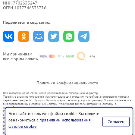
ИНН 7702633247
ОГРН 1077746335776
Поделиться в соц. сетях:
Мы принимаем
все формы оплаты
Политика конфиденциальности
Вся информация на сайте носит исключительно справочный характер.
Товарные знаки используются исключительно для описания устройств, в отношении которых
сервисные центры ivn.olympus-fixim.ru предоставляют услуги по ремонту. Услуги оказываются
в неавторизованных сервисных центрах ivn.olympus-fixim.ru, которые не связаны с
правообладателями товарных знаков или их официальными представителями.
Ремонт осуществляется для устройств, уже введенных в гражданский оборот в соответствии
Этот сайт использует файлы cookie. Вы можете
со статьей 1487 ГК РФ.
Использование товарных знаков не преследует цели индивидуализации услуг или введения
ознакомиться с
правилами использования
Согласен
потребителей в заблуждение, а служит для информирования о предоставляемых услугах по
ремонту техники указанных брендов.
файлов cookie
Представленная на сайте информация не является публичной офертой, определяемой
положениями Статьи 437(2) Гражданского кодекса РФ