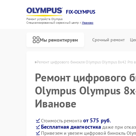
FIX-OLYMPUS
Ремонт устройств Olympus
Специализированный cервисный центр г.
Иваново
Мы ремонтируем
Срочный ремонт
Це
 Olympus в Иванове
Ремонт цифрового бинокля Olympus Olympus 8x42 Pro в
Ремонт цифрового 
Olympus Olympus 8x
Ремонт фотоаппаратов Olympus
Иванове
от 575 руб.
Стоимость ремонта
Бесплатная диагностика
даже при отказ
Привезем и увезем цифровой бинокль Olym