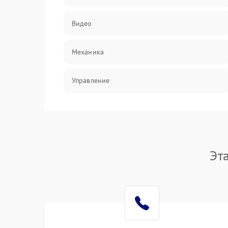
Видео
Механика
Управление
Электропитание
Корпус/Герметичность
Эт
Электроника/Механические
Электроника/Оптика