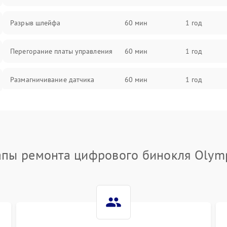
Разрыв шлейфа
60 мин
1 год
Перегорание платы управления
60 мин
1 год
Размагничивание датчика
60 мин
1 год
Поломка инфракрасного датчика
60 мин
1 год
Неправильная передача цветов
60 мин
1 год
дисплея
апы ремонта цифрового бинокля Olym
Разрядка аккумулятора за коркое
60 мин
1 год
время
Перегрев устройства
60 мин
1 год